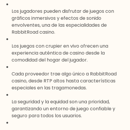
Los jugadores pueden disfrutar de juegos con
gráficos inmersivos y efectos de sonido
envolventes, una de las especialidades de
RabbitRoad casino.
Los juegos con crupier en vivo ofrecen una
experiencia auténtica de casino desde la
comodidad del hogar del jugador.
Cada proveedor trae algo único a RabbitRoad
casino, desde RTP altos hasta características
especiales en las tragamonedas.
La seguridad y la equidad son una prioridad,
garantizando un entorno de juego confiable y
seguro para todos los usuarios.