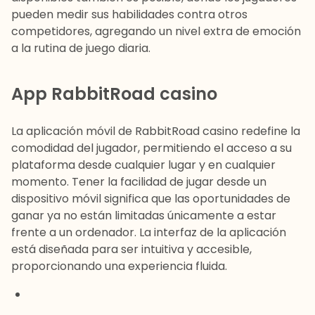
pueden medir sus habilidades contra otros
competidores, agregando un nivel extra de emoción
a la rutina de juego diaria.
App RabbitRoad casino
La aplicación móvil de RabbitRoad casino redefine la
comodidad del jugador, permitiendo el acceso a su
plataforma desde cualquier lugar y en cualquier
momento. Tener la facilidad de jugar desde un
dispositivo móvil significa que las oportunidades de
ganar ya no están limitadas únicamente a estar
frente a un ordenador. La interfaz de la aplicación
está diseñada para ser intuitiva y accesible,
proporcionando una experiencia fluida.