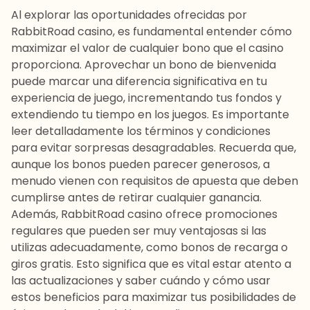
Al explorar las oportunidades ofrecidas por
RabbitRoad casino, es fundamental entender cómo
maximizar el valor de cualquier bono que el casino
proporciona. Aprovechar un bono de bienvenida
puede marcar una diferencia significativa en tu
experiencia de juego, incrementando tus fondos y
extendiendo tu tiempo en los juegos. Es importante
leer detalladamente los términos y condiciones
para evitar sorpresas desagradables. Recuerda que,
aunque los bonos pueden parecer generosos, a
menudo vienen con requisitos de apuesta que deben
cumplirse antes de retirar cualquier ganancia.
Además, RabbitRoad casino ofrece promociones
regulares que pueden ser muy ventajosas si las
utilizas adecuadamente, como bonos de recarga o
giros gratis. Esto significa que es vital estar atento a
las actualizaciones y saber cuándo y cómo usar
estos beneficios para maximizar tus posibilidades de